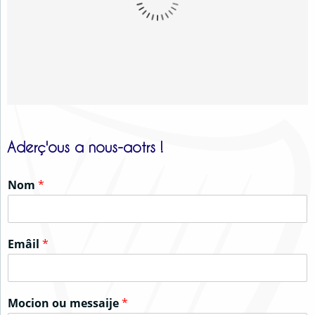
Aderç'ous a nous-aotrs !
Nom
*
Emâil
*
Mocion ou messaije
*